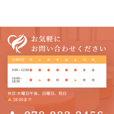
診療時間
月
火
水
木
金
土
日
祝
9:00～12:00
●
●
●
●
●
●
休
休
14:00～
●
▲
●
休
●
▲
休
休
18:30
休診:木曜日午後、日曜日、祝日
▲
18:00まで