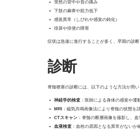
突然の背中や首の痛み
下肢の麻痺や筋力低下
感覚異常（しびれや感覚の鈍化）
排尿や排便の障害
症状は急速に進行することが多く、早期の診断
診断
脊髄梗塞の診断には、以下のような方法が用い
神経学的検査
：医師による身体の感覚や運
MRI
：磁気共鳴画像法により脊髄の状態を
CTスキャン
：脊髄の断層画像を撮影し、血
血液検査
：血栓の原因となる異常がないか