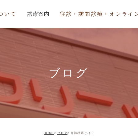
ついて
診療案内
往診・訪問診療・オンライ
内科
整形外科
リハビリ
ブログ
デイケア
スポーツ外来
予防接種
交通事故治療
HOME
ブログ
脊髄梗塞とは？