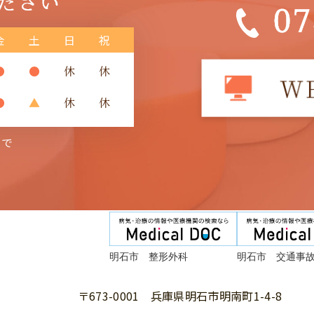
金
土
日
祝
●
●
休
休
●
▲
休
休
まで
明石市 整形外科
明石市 交通事
〒673-0001 兵庫県明石市明南町1-4-8