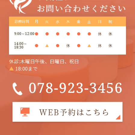
診療時間
月
火
水
木
金
土
日
祝
9:00～12:00
●
●
●
●
●
●
休
休
14:00～
●
▲
●
休
●
▲
休
休
18:30
休診:木曜日午後、日曜日、祝日
▲
18:00まで