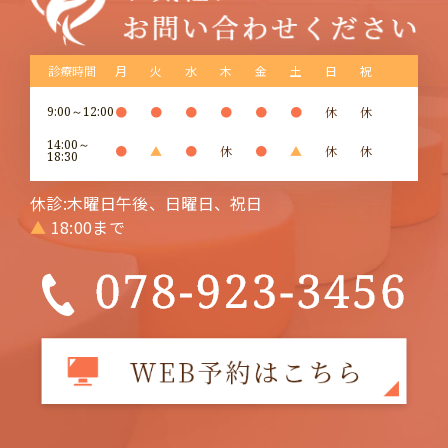
診療時間
月
火
水
木
金
土
日
祝
9:00～12:00
●
●
●
●
●
●
休
休
14:00～
●
▲
●
休
●
▲
休
休
18:30
休診:木曜日午後、日曜日、祝日
▲
18:00まで