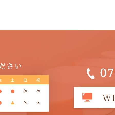
金
土
日
祝
●
●
休
休
●
▲
休
休