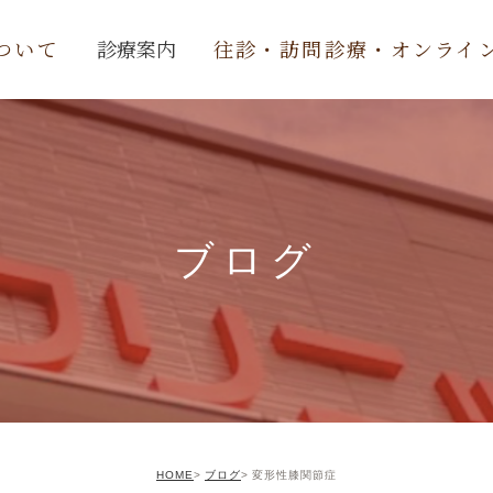
ついて
診療案内
往診・訪問診療・オンライ
内科
整形外科
リハビリ
ブログ
デイケア
スポーツ外来
予防接種
交通事故治療
HOME
ブログ
変形性膝関節症