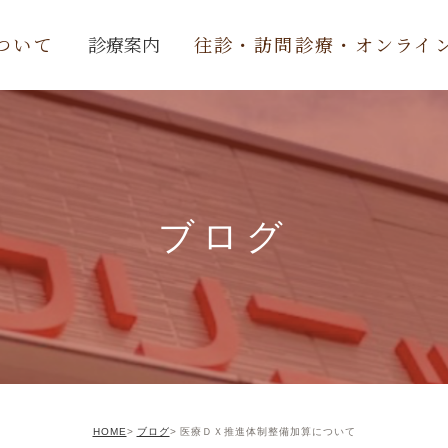
ついて
診療案内
往診・訪問診療・オンライ
内科
整形外科
リハビリ
ブログ
デイケア
スポーツ外来
予防接種
交通事故治療
HOME
ブログ
医療ＤＸ推進体制整備加算について