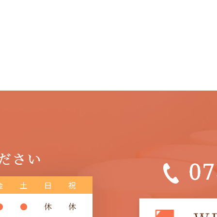
金
土
日
祝
●
●
休
休