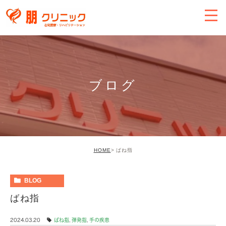
ブログ
HOME
ばね指
BLOG
ばね指
2024.03.20
ばね指
,
弾発指
,
手の疾患