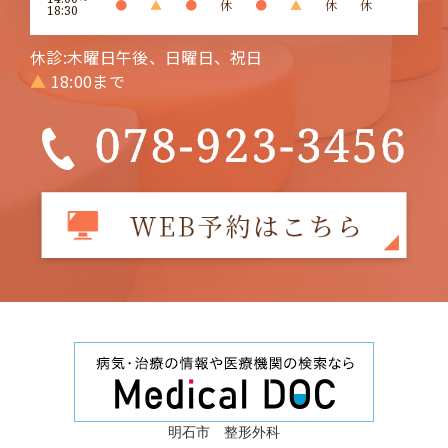
●
▲
●
休
●
▲
休
休
18:30
休診:木曜日午後、日曜日、祝日
▲
18:00まで
明石市 整形外科