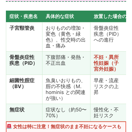
症状・疾患名
具体的な症状
放置した場合のリ
子宮頸管炎
おりものの増加・
骨盤炎症性
変色（黄色・緑
疾患（PID）
色）、性交時の出
への進行
血・痛み
骨盤炎症性
下腹部痛・発熱・
不妊・異所
疾患（PID）
不正出血
性妊娠（子
宮外妊娠）
細菌性腟症
魚臭いおりもの、
早産・流産
（BV）
腟の不快感（M.
リスクの上
hominis との関連
昇
が強い）
無症状
症状なし（約50〜
慢性化・不
70%）
妊リスク
女性は特に注意！無症状のまま不妊になるケースも