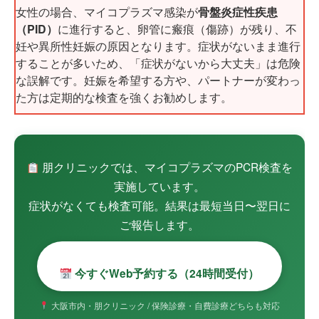
女性の場合、マイコプラズマ感染が
骨盤炎症性疾患
（PID）
に進行すると、卵管に瘢痕（傷跡）が残り、不
妊や異所性妊娠の原因となります。症状がないまま進行
することが多いため、「症状がないから大丈夫」は危険
な誤解です。妊娠を希望する方や、パートナーが変わっ
た方は定期的な検査を強くお勧めします。
朋クリニックでは、マイコプラズマのPCR検査を
実施しています。
症状がなくても検査可能。結果は最短当日〜翌日に
ご報告します。
今すぐWeb予約する（24時間受付）
大阪市内・朋クリニック / 保険診療・自費診療どちらも対応