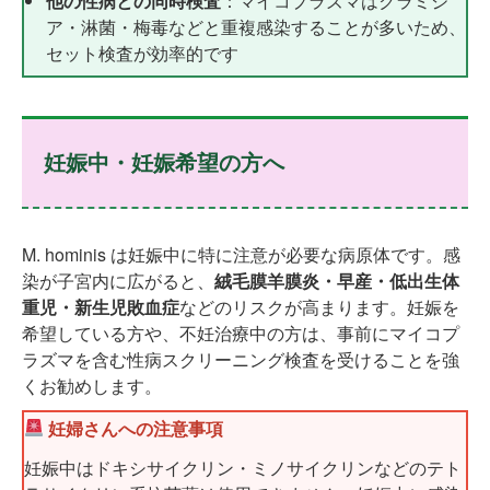
他の性病との同時検査
：マイコプラズマはクラミジ
ア・淋菌・梅毒などと重複感染することが多いため、
セット検査が効率的です
妊娠中・妊娠希望の方へ
M. hominis は妊娠中に特に注意が必要な病原体です。感
染が子宮内に広がると、
絨毛膜羊膜炎・早産・低出生体
重児・新生児敗血症
などのリスクが高まります。妊娠を
希望している方や、不妊治療中の方は、事前にマイコプ
ラズマを含む性病スクリーニング検査を受けることを強
くお勧めします。
妊婦さんへの注意事項
妊娠中はドキシサイクリン・ミノサイクリンなどのテト