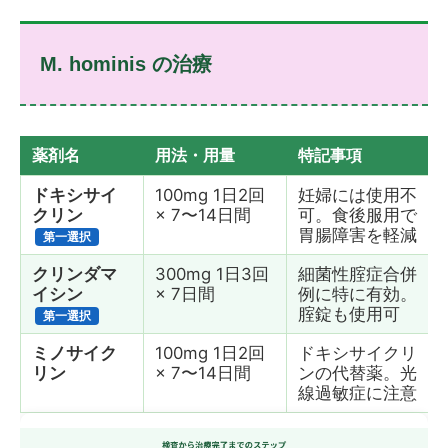
M. hominis の治療
薬剤名
用法・用量
特記事項
ドキシサイ
100mg 1日2回
妊婦には使用不
クリン
× 7〜14日間
可。食後服用で
胃腸障害を軽減
第一選択
クリンダマ
300mg 1日3回
細菌性腟症合併
イシン
× 7日間
例に特に有効。
腟錠も使用可
第一選択
ミノサイク
100mg 1日2回
ドキシサイクリ
リン
× 7〜14日間
ンの代替薬。光
線過敏症に注意