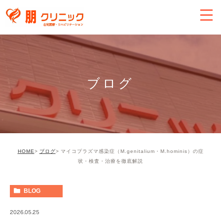
ブログ
HOME
ブログ
マイコプラズマ感染症（M.genitalium・M.hominis）の症
状・検査・治療を徹底解説
BLOG
2026.05.25