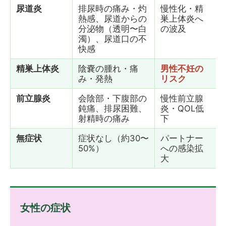
尿道炎
排尿時の痛み・灼
慢性化・精
熱感、尿道からの
巣上体炎へ
分泌物（透明〜白
の波及
濁）、尿道口の不
快感
精巣上体炎
陰嚢の腫れ・痛
男性不妊の
み・発熱
リスク
前立腺炎
会陰部・下腹部の
慢性前立腺
鈍痛、排尿困難、
炎・QOL低
射精時の痛み
下
無症状
症状なし（約30〜
パートナー
50%）
への感染拡
大
女性の症状