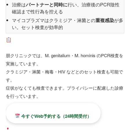
治療は
パートナーと同時に
行い、治療後のPCR陰性
確認まで性行為を控える
マイコプラズマはクラミジア・淋菌との
重複感染
が多
い。セット検査が効率的
マイコプラズマが心配な方は、まず検査を
朋クリニックでは、M. genitalium・M. hominis のPCR検査を
実施しています。
クラミジア・淋菌・梅毒・HIV などとのセット検査も可能で
す。
症状がなくても検査できます。プライバシーに配慮した診療
を行っています。
今すぐWeb予約する（24時間受付）
朋クリニック / 保険診療・自費診療対応 / 結果最短当日〜翌日