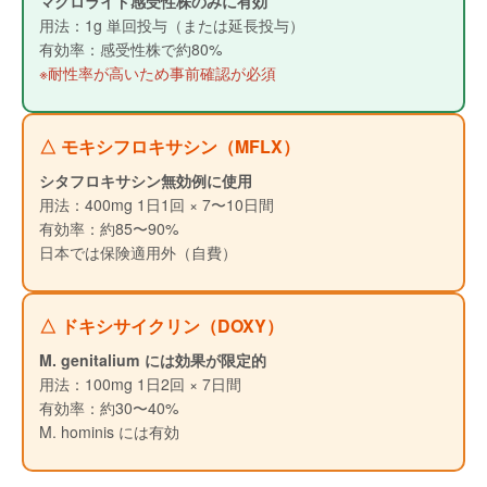
マクロライド感受性株のみに有効
用法：1g 単回投与（または延長投与）
有効率：感受性株で約80%
※耐性率が高いため事前確認が必須
△ モキシフロキサシン（MFLX）
シタフロキサシン無効例に使用
用法：400mg 1日1回 × 7〜10日間
有効率：約85〜90%
日本では保険適用外（自費）
△ ドキシサイクリン（DOXY）
M. genitalium には効果が限定的
用法：100mg 1日2回 × 7日間
有効率：約30〜40%
M. hominis には有効