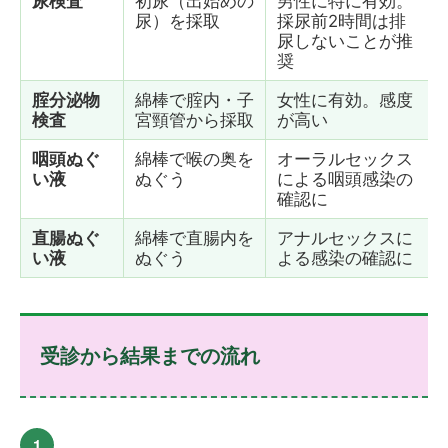
尿検査
初尿（出始めの
男性に特に有効。
尿）を採取
採尿前2時間は排
尿しないことが推
奨
腟分泌物
綿棒で腟内・子
女性に有効。感度
検査
宮頸管から採取
が高い
咽頭ぬぐ
綿棒で喉の奥を
オーラルセックス
い液
ぬぐう
による咽頭感染の
確認に
直腸ぬぐ
綿棒で直腸内を
アナルセックスに
い液
ぬぐう
よる感染の確認に
受診から結果までの流れ
1