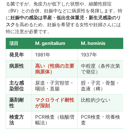
る菌ですが、免疫力が低下した状態や、細菌性腟症
（BV）との合併、妊娠中などに病原性を発揮します。特
に
妊娠中の感染は早産・低出生体重児・新生児感染のリ
スク
を高めるため、妊娠を希望する女性や妊婦さんには
特に注意が必要です。
項目
M. genitalium
M. hominis
発見年
1981年
1937年
病原性
高い（性病の主要
中程度（条件次第
病原体）
で発症）
主な感
尿道・子宮頸管・
腟・子宮・骨盤・
染部位
咽頭・直腸
血液（稀）
薬剤耐
マクロライド耐性
比較的少ない
性
が深刻
検査方
PCR検査（核酸増
PCR検査・培養検
法
幅法）
査