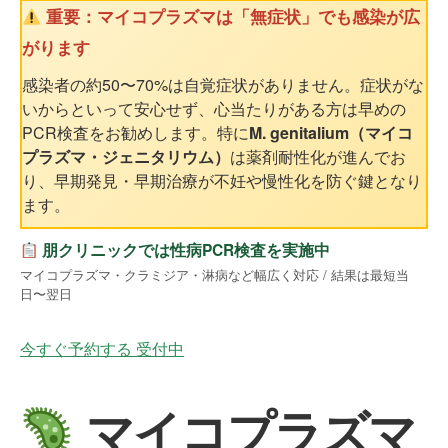
重要：マイコプラズマは「無症状」でも感染が広
がります
感染者の約50〜70%は自覚症状がありません。症状がな
いからといって安心せず、心当たりがある方は早めの
PCR検査をお勧めします。特に
M. genitalium（マイコ
プラズマ・ジェニタリウム）
は薬剤耐性化が進んでお
り、早期発見・早期治療が不妊や慢性化を防ぐ鍵となり
ます。
朋クリニックでは性病PCR検査を実施中
マイコプラズマ・クラミジア・淋病など幅広く対応 / 結果は最短当
日〜翌日
今すぐ予約する
受付中
マイコプラズマ