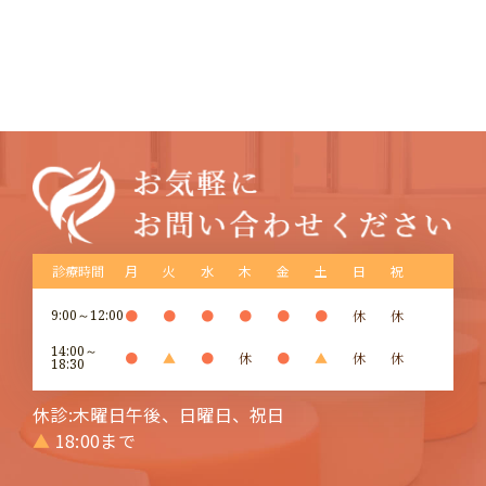
診療時間
月
火
水
木
金
土
日
祝
9:00～12:00
●
●
●
●
●
●
休
休
14:00～
●
▲
●
休
●
▲
休
休
18:30
休診:木曜日午後、日曜日、祝日
▲
18:00まで