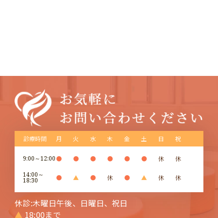
診療時間
月
火
水
木
金
土
日
祝
9:00～12:00
●
●
●
●
●
●
休
休
14:00～
●
▲
●
休
●
▲
休
休
18:30
休診:木曜日午後、日曜日、祝日
▲
18:00まで