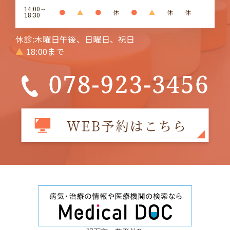
14:00～
●
▲
●
休
●
▲
休
休
18:30
休診:木曜日午後、日曜日、祝日
▲
18:00まで